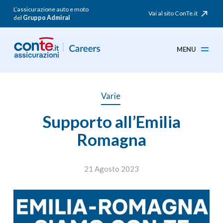
L’assicurazione auto e moto
Vai al sito ConTe.it
del
Gruppo Admiral
MENU
Varie
Supporto all’Emilia
Romagna
21 Agosto 2023