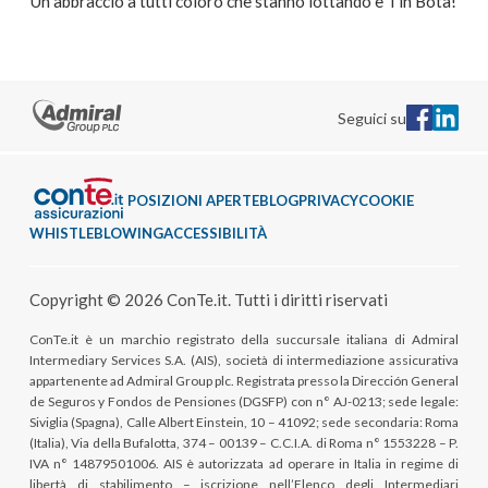
Un abbraccio a tutti coloro che stanno lottando e Tin Bòta!
Seguici su
POSIZIONI APERTE
BLOG
PRIVACY
COOKIE
WHISTLEBLOWING
ACCESSIBILITÀ
Copyright © 2026 ConTe.it. Tutti i diritti riservati
ConTe.it è un marchio registrato della succursale italiana di Admiral
Intermediary Services S.A. (AIS), società di intermediazione assicurativa
appartenente ad Admiral Group plc. Registrata presso la Dirección General
de Seguros y Fondos de Pensiones (DGSFP) con n° AJ-0213; sede legale:
Siviglia (Spagna), Calle Albert Einstein, 10 – 41092; sede secondaria: Roma
(Italia), Via della Bufalotta, 374 – 00139 – C.C.I.A. di Roma n° 1553228 – P.
IVA n° 14879501006. AIS è autorizzata ad operare in Italia in regime di
libertà di stabilimento – iscrizione nell’Elenco degli Intermediari